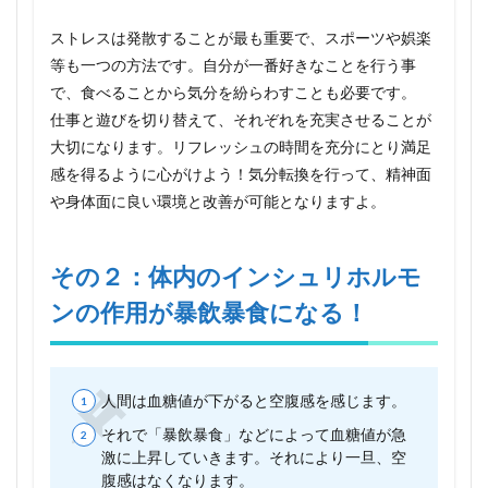
用が
暴飲
ストレスは発散することが最も重要で、スポーツや娯楽
暴食
にな
等も一つの方法です。自分が一番好きなことを行う事
る！
で、食べることから気分を紛らわすことも必要です。
2.1
仕事と遊びを切り替えて、それぞれを充実させることが
改善
大切になります。リフレッシュの時間を充分にとり満足
方法
感を得るように心がけよう！気分転換を行って、精神面
3
や身体面に良い環境と改善が可能となりますよ。
その
３：
偏っ
その２：体内のインシュリホルモ
た食
事
ンの作用が暴飲暴食になる！
は、
暴飲
暴食
につ
なが
人間は血糖値が下がると空腹感を感じます。
りま
す！
それで「暴飲暴食」などによって血糖値が急
激に上昇していきます。それにより一旦、空
3.1
腹感はなくなります。
改善