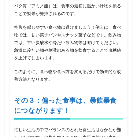
の危
パク質（アミノ酸）は、食事の最初に温かい汁物を摂る
険性
ことで効果が発揮されるのです。
5.1
改善
空腹を感じやすい食べ物は避けましょう！例えば、食べ
方法
物では、甘い菓子パンやスナック菓子などです。飲み物
5.2
では、甘い炭酸水や冷たい飲み物等は避けてください。
食欲
急激に冷たい物や刺激のある物を飲食することで血糖値
暴
走！
を上げてしまいます。
とま
らな
このように、食べ物や食べ方を変えるだけで効果的な改
い暴
善方法となります。
飲暴
食！
の原
因と
その３：偏った食事は、暴飲暴食
改善
でき
につながります！
る５
つの
ポイ
ント
忙しい生活の中でバランスのとれた食生活はなかなか難