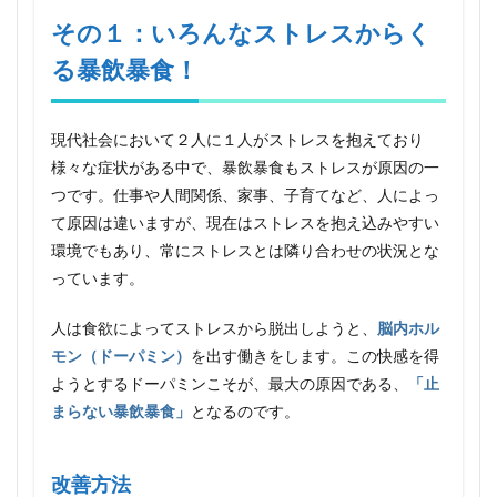
１：
いろ
その１：いろんなストレスからく
んな
る暴飲暴食！
スト
レス
から
くる
現代社会において２人に１人がストレスを抱えており
暴飲
暴
様々な症状がある中で、暴飲暴食もストレスが原因の一
食！
つです。仕事や人間関係、家事、子育てなど、人によっ
1.1
て原因は違いますが、現在はストレスを抱え込みやすい
改善
環境でもあり、常にストレスとは隣り合わせの状況とな
方法
っています。
2
その
人は食欲によってストレスから脱出しようと、
脳内ホル
２：
モン（ドーパミン）
を出す働きをします。この快感を得
体内
のイ
ようとするドーパミンこそが、最大の原因である、
「止
ンシ
まらない暴飲暴食」
となるのです。
ュリ
ホル
モン
の作
改善方法