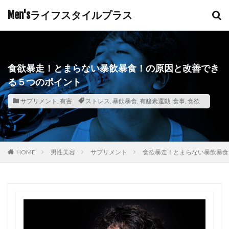
Men'sライフスタイルプラス
食欲暴走！とまらない暴飲暴食！の原因と改善でき
る５つのポイント
サプリメント
,
有害
ストレス
,
暴飲暴食
,
有酸素運動
,
食事
,
食欲
HOME
男性美容
サプリメント
食欲暴走！とまらない暴飲暴食