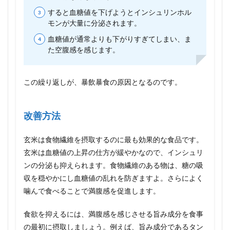
方法
すると血糖値を下げようとインシュリンホル
モンが大量に分泌されます。
4
その
血糖値が通常よりも下がりすぎてしまい、ま
４：
た空腹感を感じます。
睡眠
不足
や栄
養不
この繰り返しが、暴飲暴食の原因となるのです。
足に
よる
空腹
改善方法
感
4.1
玄米は食物繊維を摂取するのに最も効果的な食品です。
改善
玄米は血糖値の上昇の仕方が緩やかなので、インシュリ
方法
ンの分泌も抑えられます。食物繊維のある物は、糖の吸
5
収を穏やかにし血糖値の乱れを防ぎますよ。さらによく
その
５：
噛んで食べることで満腹感を促進します。
過食
症に
食欲を抑えるには、満腹感を感じさせる旨み成分を食事
よる
の最初に摂取しましょう。例えば、旨み成分であるタン
食欲