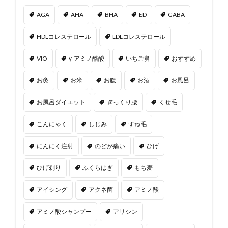
AGA
AHA
BHA
ED
GABA
HDLコレステロール
LDLコレステロール
VIO
γ-アミノ酪酸
いちご鼻
おすすめ
お灸
お米
お腹
お酒
お風呂
お風呂ダイエット
ぎっくり腰
くせ毛
こんにゃく
しじみ
すね毛
にんにく注射
のどが痛い
ひげ
ひげ剃り
ふくらはぎ
もち麦
アイシング
アクネ菌
アミノ酸
アミノ酸シャンプー
アリシン