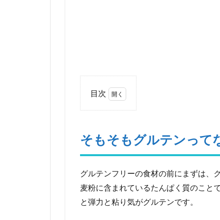
目次
1
そも
そも
そもそもグルテンって
グル
テン
って
な
グルテンフリーの食材の前にまずは、
に？
麦粉に含まれているたんぱく質のこと
2
と弾力と粘り気がグルテンです。
グル
テン