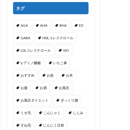
タグ
AGA
AHA
BHA
ED
GABA
HDLコレステロール
LDLコレステロール
VIO
γ-アミノ酪酸
いちご鼻
おすすめ
お灸
お米
お腹
お酒
お風呂
お風呂ダイエット
ぎっくり腰
くせ毛
こんにゃく
しじみ
すね毛
にんにく注射