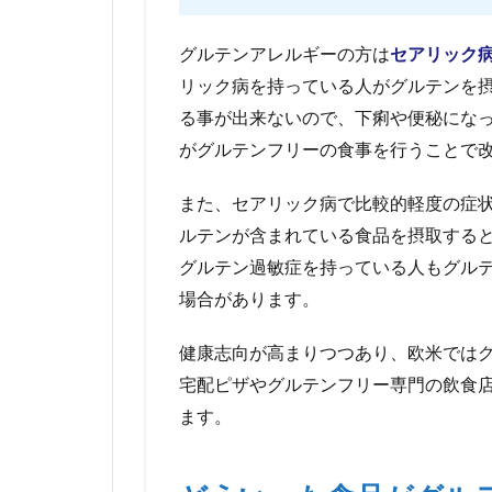
ル
テ
グルテンアレルギーの方は
セアリック
ン
フ
リック病を持っている人がグルテンを
リ
る事が出来ないので、下痢や便秘にな
ー
と
がグルテンフリーの食事を行うことで
書
い
また、セアリック病で比較的軽度の症
て
ルテンが含まれている食品を摂取する
な
い
グルテン過敏症を持っている人もグル
加
場合があります。
工
食
健康志向が高まりつつあり、欧米では
品
宅配ピザやグルテンフリー専門の飲食
6.1
ます。
グル
テン
フリ
ーの