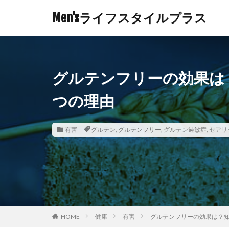
Men'sライフスタイルプラス
グルテンフリーの効果は
つの理由
有害
グルテン
,
グルテンフリー
,
グルテン過敏症
,
セアリ
HOME
健康
有害
グルテンフリーの効果は？