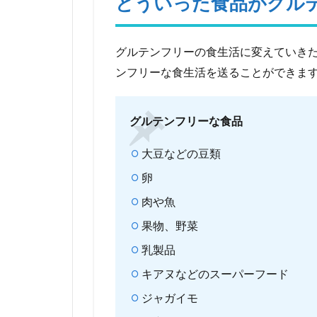
どういった食品がグル
効果
は？
知ら
グルテンフリーの食生活に変えていき
ない
と損
ンフリーな食生活を送ることができま
する
たっ
た５
グルテンフリーな食品
つの
理由
大豆などの豆類
卵
肉や魚
果物、野菜
乳製品
キアヌなどのスーパーフード
ジャガイモ