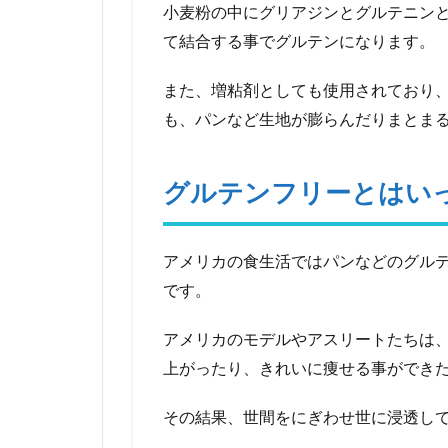
小麦粉の中にグリアジンとグルテニン
フリ
て結合する事でグルテンになります。
ーと
はい
った
また、増粘剤としても使用されており
い何
も、パンなど生地が膨らんだりまとま
な
の？
3
グルテンフリーとはい
グル
テン
フリ
アメリカの食生活ではパンなどのグル
ーの
効果
です。
は凄
い！
アメリカのモデルやアスリートたちは
4
上がったり、きれいに痩せる事ができ
どう
いっ
その結果、世間をにぎわせ世に浸透し
た食