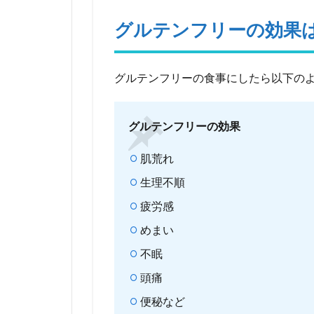
品が
グル
グルテンフリーの効果
テン
フリ
ーな
の？
グルテンフリーの食事にしたら以下の
5
グ
グルテンフリーの効果
ル
テ
肌荒れ
ン
を
生理不順
含
む
疲労感
食
めまい
品
と
不眠
は
頭痛
6
便秘など
グ