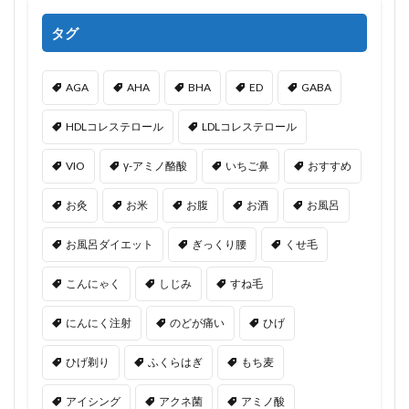
タグ
AGA
AHA
BHA
ED
GABA
HDLコレステロール
LDLコレステロール
VIO
γ-アミノ酪酸
いちご鼻
おすすめ
お灸
お米
お腹
お酒
お風呂
お風呂ダイエット
ぎっくり腰
くせ毛
こんにゃく
しじみ
すね毛
にんにく注射
のどが痛い
ひげ
ひげ剃り
ふくらはぎ
もち麦
アイシング
アクネ菌
アミノ酸