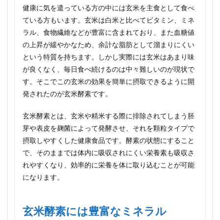
玄米
健康に気を遣っている方の中には玄米を主食として食べ
酵素
ている方もいます。玄米は白米と比べてビタミン、ミネ
には
ラル、食物繊維などが豊富に含まれており、また血糖値
豊富
なミ
の上昇が緩やかなため、余計な脂肪として溜まりにくい
ネラ
という特質を持ちます。しかし実際には玄米はあまり味
ル
が良くなく、毎日食べ続けるのは中々難しいのが現状で
3
す。そこでこの玄米の効果を簡単に摂取できるように開
ビタ
発されたのが玄米酵素です。
ミン
も充
実！
玄米酵素とは、玄米や精米する際に排除されてしまう胚
4
芽や表皮を麹菌によって発酵させ、それを顆粒タイプで
玄米
摂取しやすくした健康食品です。酵素の状態にすること
酵素
で、そのままでは体内に吸収されにくい栄養素も吸収さ
は食
物繊
れやすくなり、効率的に栄養を体に取り込むことが可能
維も
になります。
すご
い
5
玄米酵素には豊富なミネラル
持ち