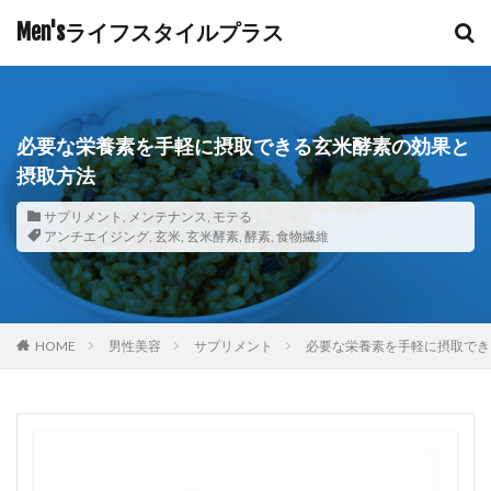
Men'sライフスタイルプラス
必要な栄養素を手軽に摂取できる玄米酵素の効果と
摂取方法
サプリメント
,
メンテナンス
,
モテる
アンチエイジング
,
玄米
,
玄米酵素
,
酵素
,
食物繊維
HOME
男性美容
サプリメント
必要な栄養素を手軽に摂取でき