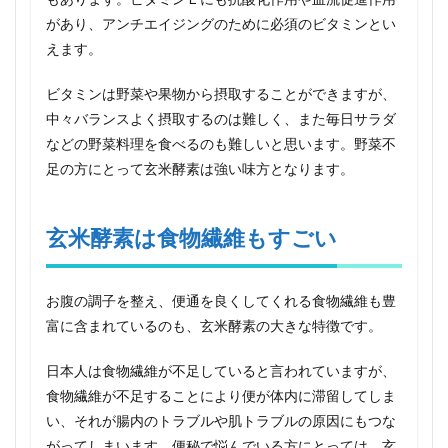
摂取
があり、アンチエイジングのために必須のビタミンとい
でき
る玄
えます。
米酵
素の
ビタミンは野菜や果物から摂取することができますが、
効果
と摂
中々バランスよく摂取するのは難しく、また毎日サラダ
取方
などの野菜料理を食べるのも難しいと思います。野菜不
法
足の方にとって玄米酵素は強い味方となります。
玄米酵素は食物繊維もすごい
お腹の調子を整え、便通を良くしてくれる食物繊維も豊
富に含まれているのも、玄米酵素の大きな特徴です。
日本人は食物繊維が不足していると言われていますが、
食物繊維が不足することにより便が体内に滞留してしま
い、それが腸内のトラブルや肌トラブルの原因にもつな
がってしまいます。便秘で悩んでいる方にとっては、玄