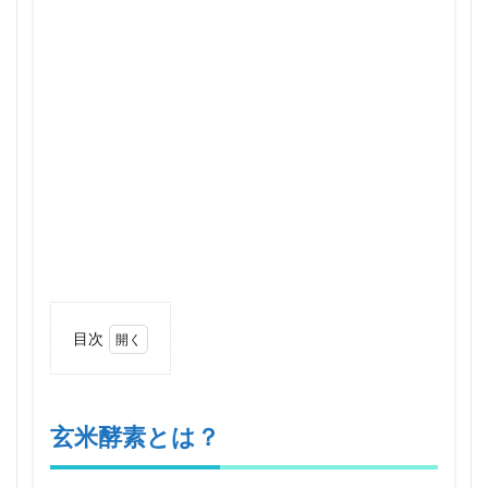
目次
1
玄米
酵素
と
玄米酵素とは？
は？
2