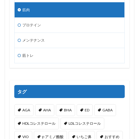
筋肉
プロテイン
メンテナンス
筋トレ
タグ
AGA
AHA
BHA
ED
GABA
HDLコレステロール
LDLコレステロール
VIO
γ-アミノ酪酸
いちご鼻
おすすめ