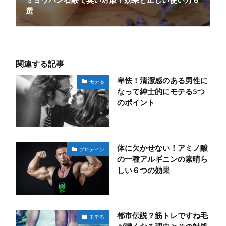
選
関連する記事
卑怯！清潔感のある男性に
モテる
なって紳士的にモテる5つ
のポイント
体に欠かせない！アミノ酸
プロテイン
の一種アルギニンの素晴ら
しい６つの効果
都市伝説？筋トレですね毛
モテる