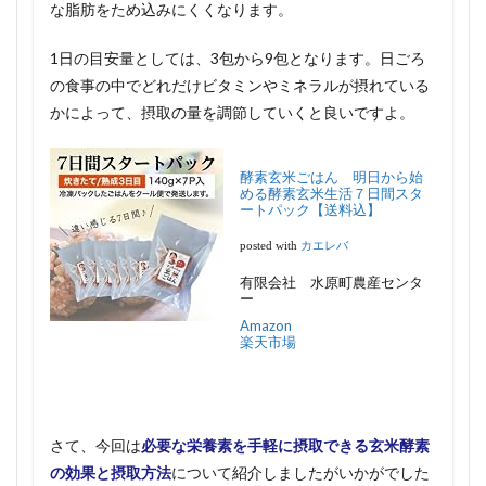
な脂肪をため込みにくくなります。
1日の目安量としては、3包から9包となります。日ごろ
の食事の中でどれだけビタミンやミネラルが摂れている
かによって、摂取の量を調節していくと良いですよ。
酵素玄米ごはん 明日から始
める酵素玄米生活７日間スタ
ートパック【送料込】
posted with
カエレバ
有限会社 水原町農産センタ
ー
Amazon
楽天市場
さて、今回は
必要な栄養素を手軽に摂取できる玄米酵素
の効果と摂取方法
について紹介しましたがいかがでした