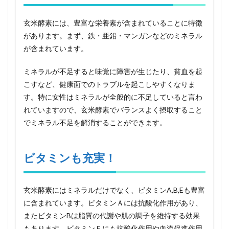
運び
やす
玄米酵素には、豊富な栄養素が含まれていることに特徴
く、
いつ
があります。まず、鉄・亜鉛・マンガンなどのミネラル
でも
が含まれています。
どこ
でも
摂取
ミネラルが不足すると味覚に障害が生じたり、貧血を起
可能
こすなど、健康面でのトラブルを起こしやすくなりま
6
す。特に女性はミネラルが全般的に不足していると言わ
玄米
れていますので、玄米酵素でバランスよく摂取すること
酵素
でミネラル不足を解消することができます。
のオ
スス
メ摂
取方
ビタミンも充実！
法
6.1
必要
玄米酵素にはミネラルだけでなく、ビタミンA,B,Eも豊富
な栄
に含まれています。ビタミンＡには抗酸化作用があり、
養素
を手
またビタミンBは脂質の代謝や肌の調子を維持する効果
軽に
もあります。ビタミンＥにも抗酸化作用や血流促進作用