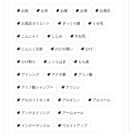
お灸
お米
お腹
お酒
お風呂
お風呂ダイエット
ぎっくり腰
くせ毛
こんにゃく
しじみ
すね毛
にんにく注射
のどが痛い
ひげ
ひげ剃り
ふくらはぎ
もち麦
アイシング
アクネ菌
アミノ酸
アミノ酸シャンプー
アリシン
アルカリイオン水
アルギニン
アルコール
アンチエイジング
アームカール
インナーマッスル
ウエイトアップ