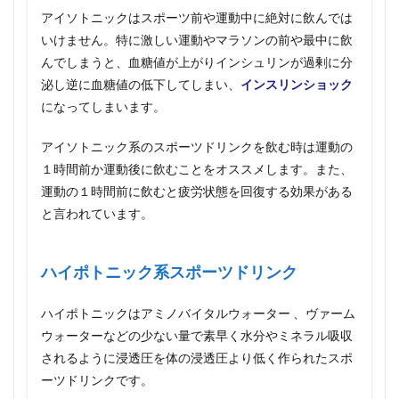
ト」
アイソトニックはスポーツ前や運動中に絶対に飲んでは
にも
いけません。特に激しい運動やマラソンの前や最中に飲
効果
あ
んでしまうと、血糖値が上がりインシュリンが過剰に分
り！
泌し逆に血糖値の低下してしまい、
インスリンショック
5.1
になってしまいます。
間違え
ると危
アイソトニック系のスポーツドリンクを飲む時は運動の
険！？
スポー
１時間前か運動後に飲むことをオススメします。また、
ツドリ
運動の１時間前に飲むと疲労状態を回復する効果がある
ンクの
と言われています。
正しい
水分補
給方法
ハイポトニック系スポーツドリンク
ハイポトニックはアミノバイタルウォーター 、ヴァーム
ウォーターなどの少ない量で素早く水分やミネラル吸収
されるように浸透圧を体の浸透圧より低く作られたスポ
ーツドリンクです。