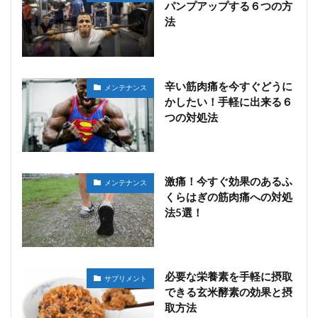
パンプアップする６つの方
法
辛い筋肉痛を今すぐどうに
メンテナンス
かしたい！手軽に出来る６
つの対処法
激痛！今すぐ効果のあるふ
メンテナンス
くらはぎの筋肉痛への対処
法5選！
必要な栄養素を手軽に摂取
サプリメント
できる玄米酵素の効果と摂
取方法