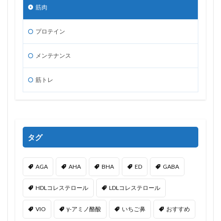
筋肉
プロテイン
メンテナンス
筋トレ
タグ
AGA
AHA
BHA
ED
GABA
HDLコレステロール
LDLコレステロール
VIO
γ-アミノ酪酸
いちご鼻
おすすめ