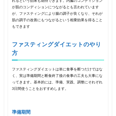
れるという効果も期待できます。内臓のコンディション
グダ
が肌のコンディションにつながるとも言われています
イエ
ット
が、ファスティングにより腸の調子が良くなり、それが
の注
肌の調子の改善にもつながるという相乗効果を得ること
意点
もできます
4.1
妊婦
ファスティングダイエットのやり
4.2
生理
方
中
4.3
短期
ファスティングダイエットは単に食事を断つだけではな
ダイ
く、実は準備期間と断食終了後の食事の工夫も大事にな
エッ
トな
ってきます。基本的には、準備、実践、調整にそれぞれ
らフ
3日間使うことをおすすめします。
ァス
ティ
ング
ダイ
エッ
準備期間
ト！