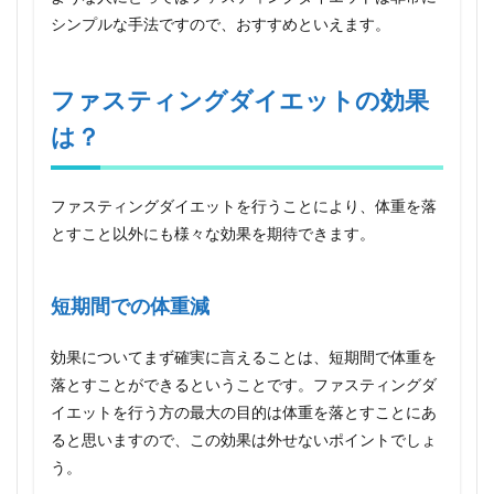
は？
シンプルな手法ですので、おすすめといえます。
2.1
短期
間で
ファスティングダイエットの効果
の体
重減
は？
2.2
腸内
環境
ファスティングダイエットを行うことにより、体重を落
を整
とすこと以外にも様々な効果を期待できます。
える
2.3
肌荒
短期間での体重減
れ対
策
効果についてまず確実に言えることは、短期間で体重を
3
落とすことができるということです。ファスティングダ
ファ
イエットを行う方の最大の目的は体重を落とすことにあ
ステ
ィン
ると思いますので、この効果は外せないポイントでしょ
グダ
う。
イエ
ット