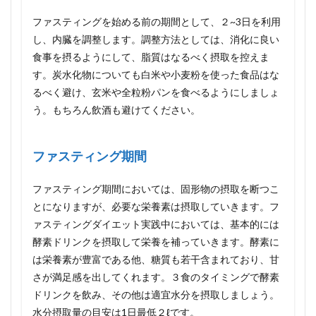
その
効果
ファスティングを始める前の期間として、２~3日を利用
と方
し、内臓を調整します。調整方法としては、消化に良い
法を
紹介
食事を摂るようにして、脂質はなるべく摂取を控えま
す。炭水化物についても白米や小麦粉を使った食品はな
るべく避け、玄米や全粒粉パンを食べるようにしましょ
う。もちろん飲酒も避けてください。
ファスティング期間
ファスティング期間においては、固形物の摂取を断つこ
とになりますが、必要な栄養素は摂取していきます。フ
ァスティングダイエット実践中においては、基本的には
酵素ドリンクを摂取して栄養を補っていきます。酵素に
は栄養素が豊富である他、糖質も若干含まれており、甘
さが満足感を出してくれます。３食のタイミングで酵素
ドリンクを飲み、その他は適宜水分を摂取しましょう。
水分摂取量の目安は1日最低２ℓです。