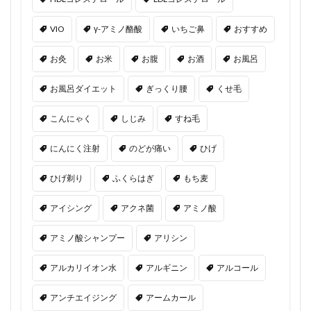
VIO
γ-アミノ酪酸
いちご鼻
おすすめ
お灸
お米
お腹
お酒
お風呂
お風呂ダイエット
ぎっくり腰
くせ毛
こんにゃく
しじみ
すね毛
にんにく注射
のどが痛い
ひげ
ひげ剃り
ふくらはぎ
もち麦
アイシング
アクネ菌
アミノ酸
アミノ酸シャンプー
アリシン
アルカリイオン水
アルギニン
アルコール
アンチエイジング
アームカール