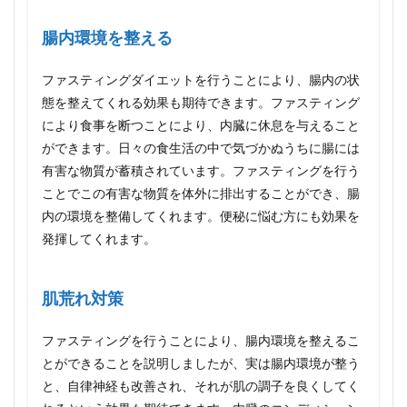
のや
り方
腸内環境を整える
3.1
ファスティングダイエットを行うことにより、腸内の状
準備
期間
態を整えてくれる効果も期待できます。ファスティング
3.2
により食事を断つことにより、内臓に休息を与えること
ファ
ができます。日々の食生活の中で気づかぬうちに腸には
ステ
有害な物質が蓄積されています。ファスティングを行う
ィン
グ期
ことでこの有害な物質を体外に排出することができ、腸
間
内の環境を整備してくれます。便秘に悩む方にも効果を
3.3
発揮してくれます。
回復
食
（調
肌荒れ対策
整）
期間
ファスティングを行うことにより、腸内環境を整えるこ
4
とができることを説明しましたが、実は腸内環境が整う
ファ
ステ
と、自律神経も改善され、それが肌の調子を良くしてく
ィン