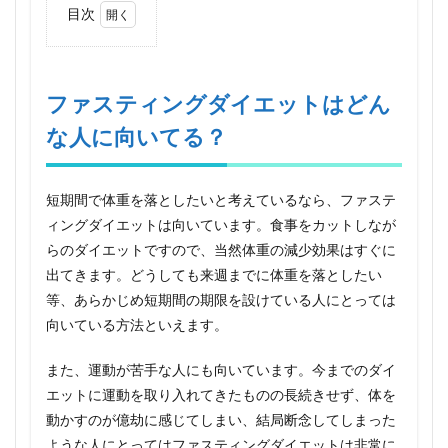
目次
1
ファ
ステ
ィン
ファスティングダイエットはどん
グダ
な人に向いてる？
イエ
ット
はど
んな
短期間で体重を落としたいと考えているなら、ファステ
人に
向い
ィングダイエットは向いています。食事をカットしなが
て
らのダイエットですので、当然体重の減少効果はすぐに
る？
出てきます。どうしても来週までに体重を落としたい
2
等、あらかじめ短期間の期限を設けている人にとっては
ファ
向いている方法といえます。
ステ
ィン
グダ
また、運動が苦手な人にも向いています。今までのダイ
イエ
エットに運動を取り入れてきたものの長続きせず、体を
ット
の効
動かすのが億劫に感じてしまい、結局断念してしまった
果
ような人にとってはファスティングダイエットは非常に