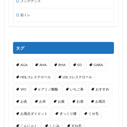
メンテナンス
筋トレ
タグ
AGA
AHA
BHA
ED
GABA
HDLコレステロール
LDLコレステロール
VIO
γ-アミノ酪酸
いちご鼻
おすすめ
お灸
お米
お腹
お酒
お風呂
お風呂ダイエット
ぎっくり腰
くせ毛
こんにゃく
しじみ
すね毛