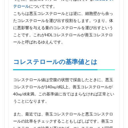
くと
テロール
についてです。
危
こちらは悪玉コレステロールとは逆に、細胞壁から余っ
険！
コレ
たコレステロールを運び出す役割をします。つまり、体
ステ
に悪影響を与える量のコレステロールを運び出すという
ロー
ことです。これがHDLコレステロールが善玉コレステロ
ル値
を下
ールと呼ばれるゆえんです。
げる
ため
に知
コレステロールの基準値とは
っと
くべ
き５
つの
コレステロール値は空腹の状態で採血したときに、悪玉
事
コレステロールが140㎎/dl以上、善玉コレステロールが
40㎎/dl未満。この基準値に当てはまらなければ正常とい
うことになります。
また、最近では、善玉コレステロールと悪玉コレステロ
ールの比率をチェックすることもしばしばです。善玉コ