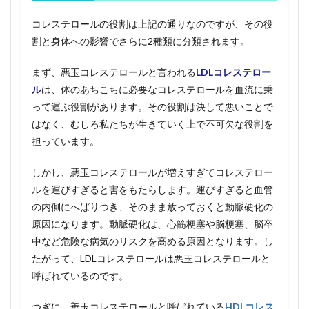
4
コレステロールの役割は上記の通りなのですが、その役
コレ
ステ
割と身体への影響でさらに2種類に分類されます。
ロー
ル値
まず、悪玉コレステロールと言われる
LDLコレステロー
を正
常に
ル
は、体のあちこちに必要なコレステロールを血流に乗
する
って運ぶ役割があります。その役割は決して悪いことで
に
はなく、むしろ私たちが生きていく上で不可欠な役割を
は？
担っています。
5
ジョ
しかし、悪玉コレステロールが増えすぎてコレステロー
ギン
グで
ルを運びすぎると害をもたらします。運びすぎると血管
コレ
の内側にへばりつき、そのまま放っておくと動脈硬化の
ステ
ロー
原因になります。動脈硬化は、心筋梗塞や脳梗塞、脳卒
ル値
中など危険な病気のリスクを高める原因となります。し
を下
たがって、LDLコレステロールは悪玉コレステロールと
げる
呼ばれているのです。
5.1
放っ
つぎに、善玉コレステロールと呼ばれている
HDLコレス
てお