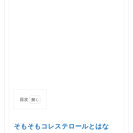
目次
1
そも
そも
コレ
そもそもコレステロールとはな
ステ