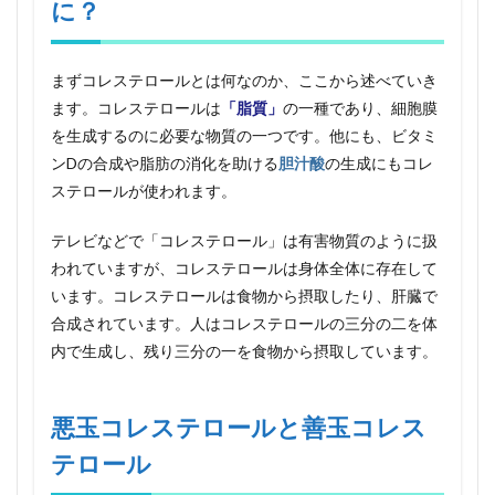
に？
ロー
ルと
はな
に？
まずコレステロールとは何なのか、ここから述べていき
2
ます。コレステロールは
「脂質」
の一種であり、細胞膜
悪玉
を生成するのに必要な物質の一つです。他にも、ビタミ
コレ
ステ
ンDの合成や脂肪の消化を助ける
胆汁酸
の生成にもコレ
ロー
ステロールが使われます。
ルと
善玉
テレビなどで「コレステロール」は有害物質のように扱
コレ
ステ
われていますが、コレステロールは身体全体に存在して
ロー
います。コレステロールは食物から摂取したり、肝臓で
ル
合成されています。人はコレステロールの三分の二を体
3
内で生成し、残り三分の一を食物から摂取しています。
コレ
ステ
ロー
ルの
悪玉コレステロールと善玉コレス
基準
テロール
値と
は