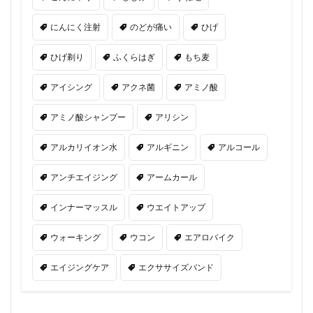
にんにく注射
のどが痛い
ひげ
ひげ剃り
ふくらはぎ
もち麦
アイシング
アクネ菌
アミノ酸
アミノ酸シャンプー
アリシン
アルカリイオン水
アルギニン
アルコール
アンチエイジング
アームカール
インナーマッスル
ウエイトアップ
ウォーキング
ウコン
エアロバイク
エイジングケア
エクササイズバンド