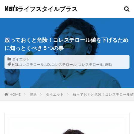
Men'sライフスタイルプラス
放っておくと危険！コレステロール値を下げるため
に知っとくべき５つの事
ダイエット
HDLコレステロール
,
LDLコレステロール
,
コレステロール
,
運動
HOME
健康
ダイエット
放っておくと危険！コレステロール値