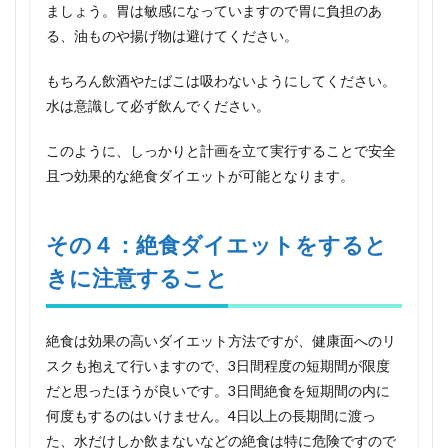
ましょう。胃は敏感になっていますので胃に負担のあ
絶食
ダイ
る、油ものや揚げ物は避けてください。
エッ
トの
もちろん飲酒やたばこは吸わないようにしてください。
効果
水は意識して必ず飲んでください。
6.1
辛い
このように、しっかりと計画を立て実行することで安全
けど
結果
且つ効果的な絶食ダイエットが可能となります。
を出
す！
絶食
その４：絶食ダイエットをすると
ダイ
エッ
きに注意すること
トを
３日
間で
成功
絶食は効果の高いダイエット方法ですが、健康面へのリ
させ
スクも抱えて行いますので、3日間程度の短期間が限度
る６
つの
だと思ったほうが良いです。3日間絶食を短期間の内に
ポイ
何度もするのはいけません。4日以上の長期間に渡っ
ント
た、水だけしか飲まないなどの絶食は特に危険ですので