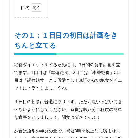
目次
1
その
１：
１日
その１：１日目の初日は計画をき
目の
ちんと立てる
初日
は計
画を
きち
絶食ダイエットをするためには、3日間の食事計画を立
んと
立て
てます。1日目は「準備絶食」2日目は「本番絶食」3日
る
目は「調整絶食」と３段階として無理のない絶食ダイエ
2
ットにトライしましようね。
その
２：
１日目の朝食は普通に取ります。ただお腹いっぱいに食
辛い
べないようにしてください。昼食は腹八分目程度の簡単
２日
目！
な食事をとりましょう。間食はダメですよ！
本番
絶食
夕食は通常の半分の量で、就寝3時間以上前に済ませま
は気
楽に