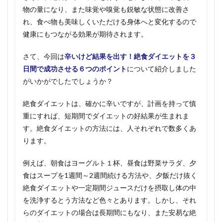
物の量になり、また味覚や嗅覚も鋭敏な状態に改善さ
れ、食べ物も美味しくいただける身体へと変化するので
健康にもつながる効果が期待されます。
さて、今回は
辛いけど結果を出す！絶食ダイエットを３
日間で成功させる６つのポイント
について紹介しました
がいかがでしたでしょうか？
絶食ダイエットは、確かに辛いですが、計画を持って慎
重にすれば、短期間でダイエットの好結果が生まれま
す。絶食ダイエットの方法には、人それぞれで数多くあ
ります。
例えば、朝食はヨーグルト１杯、昼食は野菜サラダ、夕
食はスープを1週間～2週間続ける方法や、夕飯だけ抜く
絶食ダイエットや一定期間ジュースだけを摂取し体の中
を洗浄するとう方法など色々とあります。しかし、それ
らのダイエットの場合は長期間にもなり、また安易な絶