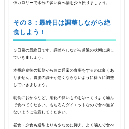
低カロリーで水分の多い食べ物を少々摂りましょう。
意す
るこ
と
その３：最終日は調整しながら絶
5
その
食しよう！
５：
絶食
ダイ
３日目の最終日です。調整をしながら普通の状態に戻し
エッ
トを
ていきましょう。
絶対
にし
本番絶食後の状態から急に通常の食事をするのは良くあ
ては
いけ
りません。胃腸の調子が悪くならないように徐々に調整
ない
していきましょう。
人
6
朝食におかゆなど、消化の良いものをゆっくりよく噛ん
その
で食べてください。もちろんダイエットなので食べ過ぎ
６：
それ
ないように注意してください。
でも
魅力
昼食・夕食も通常よりも少なめに抑え、よく噛んで食べ
的な