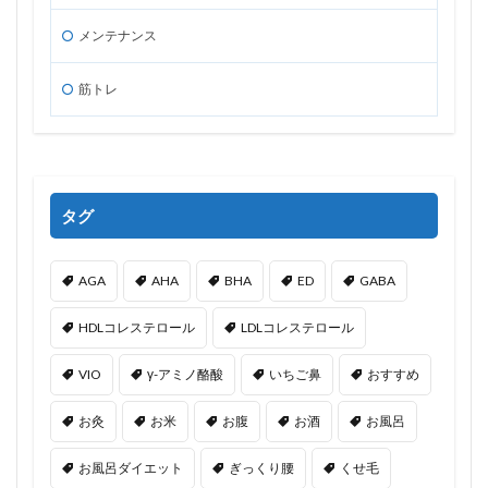
メンテナンス
筋トレ
タグ
AGA
AHA
BHA
ED
GABA
HDLコレステロール
LDLコレステロール
VIO
γ-アミノ酪酸
いちご鼻
おすすめ
お灸
お米
お腹
お酒
お風呂
お風呂ダイエット
ぎっくり腰
くせ毛