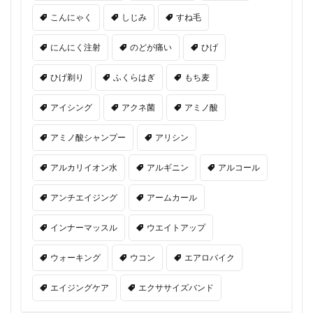
こんにゃく
しじみ
すね毛
にんにく注射
のどが痛い
ひげ
ひげ剃り
ふくらはぎ
もち麦
アイシング
アクネ菌
アミノ酸
アミノ酸シャンプー
アリシン
アルカリイオン水
アルギニン
アルコール
アンチエイジング
アームカール
インナーマッスル
ウエイトアップ
ウォーキング
ウコン
エアロバイク
エイジングケア
エクササイズバンド