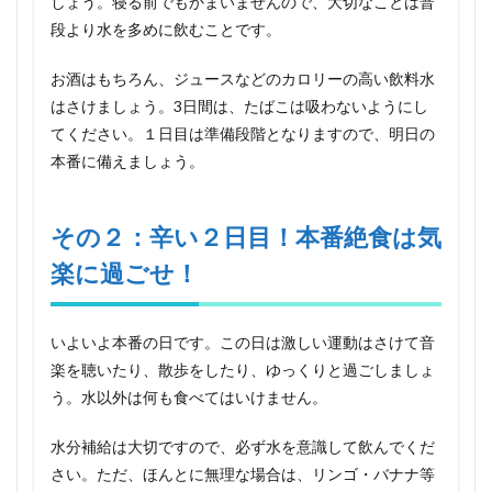
しょう。寝る前でもかまいませんので、大切なことは普
過ご
段より水を多めに飲むことです。
せ！
3
お酒はもちろん、ジュースなどのカロリーの高い飲料水
その
はさけましょう。3日間は、たばこは吸わないようにし
３：
てください。１日目は準備段階となりますので、明日の
最終
日は
本番に備えましょう。
調整
しな
がら
その２：辛い２日目！本番絶食は気
絶食
しよ
楽に過ごせ！
う！
4
その
いよいよ本番の日です。この日は激しい運動はさけて音
４：
絶食
楽を聴いたり、散歩をしたり、ゆっくりと過ごしましょ
ダイ
う。水以外は何も食べてはいけません。
エッ
トを
水分補給は大切ですので、必ず水を意識して飲んでくだ
する
とき
さい。ただ、ほんとに無理な場合は、リンゴ・バナナ等
に注