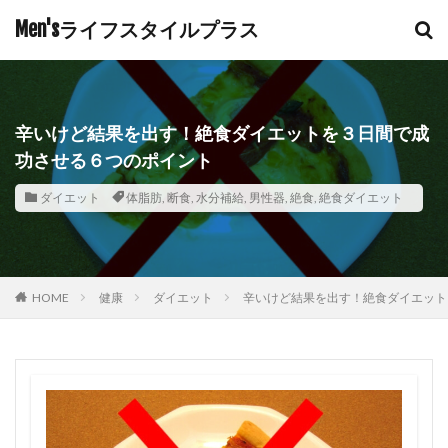
Men'sライフスタイルプラス
辛いけど結果を出す！絶食ダイエットを３日間で成
功させる６つのポイント
ダイエット
体脂肪
,
断食
,
水分補給
,
男性器
,
絶食
,
絶食ダイエット
HOME
健康
ダイエット
辛いけど結果を出す！絶食ダイエット