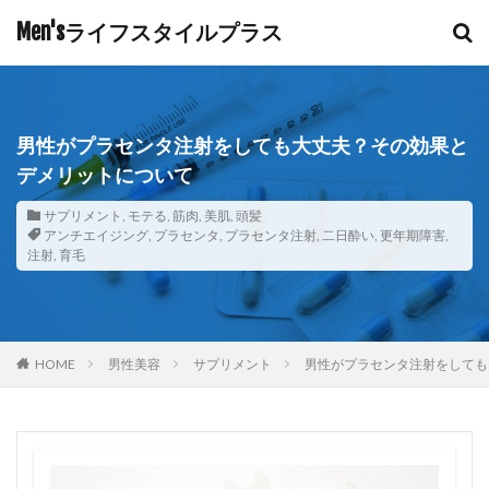
Men'sライフスタイルプラス
男性がプラセンタ注射をしても大丈夫？その効果と
デメリットについて
サプリメント
,
モテる
,
筋肉
,
美肌
,
頭髪
アンチエイジング
,
プラセンタ
,
プラセンタ注射
,
二日酔い
,
更年期障害
,
注射
,
育毛
HOME
男性美容
サプリメント
男性がプラセンタ注射をしても