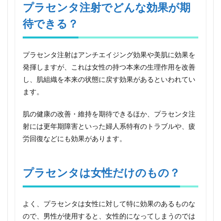
プラセンタ注射でどんな効果が期
プラ
セン
待できる？
タ注
射で
髪が
プラセンタ注射はアンチエイジング効果や美肌に効果を
健康
的に
発揮しますが、これは女性の持つ本来の生理作用を改善
し、肌組織を本来の状態に戻す効果があるといわれてい
5
プラ
ます。
セン
タ注
肌の健康の改善・維持を期待できるほか、プラセンタ注
射で
スト
射には更年期障害といった婦人系特有のトラブルや、疲
レス
労回復などにも効果があります。
軽減
効果
6
プラセンタは女性だけのもの？
プラ
セン
タ注
よく、プラセンタは女性に対して特に効果のあるものな
射で
肝機
ので、男性が使用すると、女性的になってしまうのでは