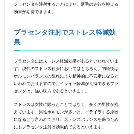
プラセンタを注射することにより、薄毛の進行を抑える
注射
をし
効果が期待できます。
ても
大丈
夫？
プラセンタ注射でストレス軽減効
その
効果
果
とデ
メリ
ット
につ
プラセンタにはストレス軽減効果があるといわれていま
いて
す。現代のストレス社会においてはもちろん、閉経後は
ホルモンバランスの乱れにより精神的に不安定になると
いわれておりますので、イライラ軽減が期待できるプラ
センタは、強い味方であるといえます。
ストレスは女性に限ったことではなく、多くの男性が抱
えています。男性ホルモンが多いと、イライラする原因
になるとも言われており、ストレスバランスを保つため
にもプラセンタ注射は効果的であるといえます。