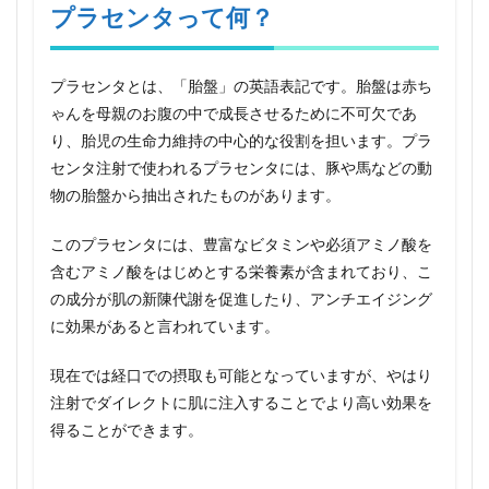
タっ
プラセンタって何？
て
何？
2
プラセンタとは、「胎盤」の英語表記です。胎盤は赤ち
プラ
ゃんを母親のお腹の中で成長させるために不可欠であ
セン
り、胎児の生命力維持の中心的な役割を担います。プラ
タ注
射で
センタ注射で使われるプラセンタには、豚や馬などの動
どん
物の胎盤から抽出されたものがあります。
な効
果が
期待
このプラセンタには、豊富なビタミンや必須アミノ酸を
でき
含むアミノ酸をはじめとする栄養素が含まれており、こ
る？
の成分が肌の新陳代謝を促進したり、アンチエイジング
3
に効果があると言われています。
プラ
セン
現在では経口での摂取も可能となっていますが、やはり
タは
女性
注射でダイレクトに肌に注入することでより高い効果を
だけ
得ることができます。
のも
の？
4