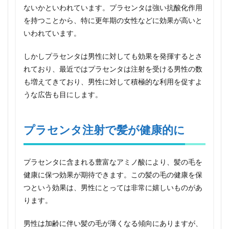
能の
ないかといわれています。プラセンタは強い抗酸化作用
改善
を持つことから、特に更年期の女性などに効果が高いと
7
いわれています。
プラ
セン
タ注
しかしプラセンタは男性に対しても効果を発揮するとさ
射で
れており、最近ではプラセンタは注射を受ける男性の数
滋養
も増えてきており、男性に対して積極的な利用を促すよ
強壮
効果
うな広告も目にします。
8
プラ
プラセンタ注射で髪が健康的に
セン
タ注
射の
デメ
プラセンタに含まれる豊富なアミノ酸により、髪の毛を
リッ
ト
健康に保つ効果が期待できます。この髪の毛の健康を保
つという効果は、男性にとっては非常に嬉しいものがあ
8.1
ります。
男性
がプ
ラセ
男性は加齢に伴い髪の毛が薄くなる傾向にありますが、
ンタ