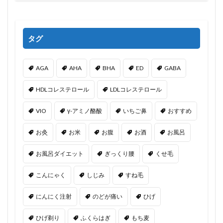
タグ
AGA
AHA
BHA
ED
GABA
HDLコレステロール
LDLコレステロール
VIO
γ-アミノ酪酸
いちご鼻
おすすめ
お灸
お米
お腹
お酒
お風呂
お風呂ダイエット
ぎっくり腰
くせ毛
こんにゃく
しじみ
すね毛
にんにく注射
のどが痛い
ひげ
ひげ剃り
ふくらはぎ
もち麦