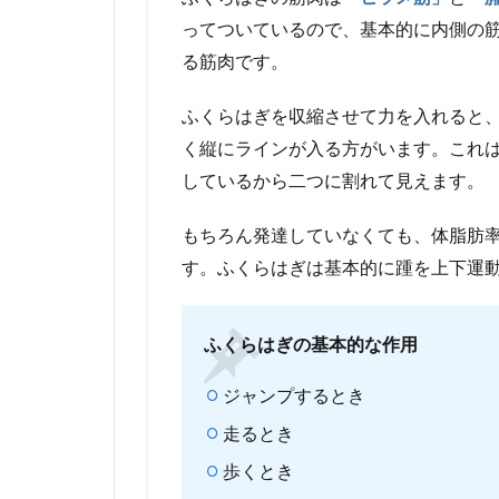
い
ってついているので、基本的に内側の
て
る筋肉です。
2
ふく
ふくらはぎを収縮させて力を入れると
らは
く縦にラインが入る方がいます。これ
ぎを
鍛え
しているから二つに割れて見えます。
るメ
リッ
もちろん発達していなくても、体脂肪
ト
す。ふくらはぎは基本的に踵を上下運
は？
3
カ
ふくらはぎの基本的な作用
ー
フ
ジャンプするとき
レ
イ
走るとき
ズ
歩くとき
で