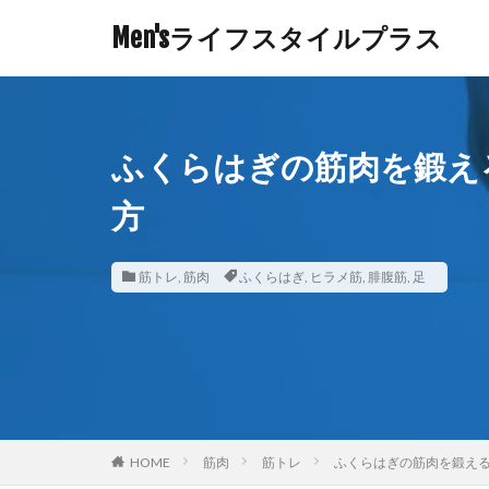
Men'sライフスタイルプラス
ふくらはぎの筋肉を鍛え
方
筋トレ
,
筋肉
ふくらはぎ
,
ヒラメ筋
,
腓腹筋
,
足
HOME
筋肉
筋トレ
ふくらはぎの筋肉を鍛え