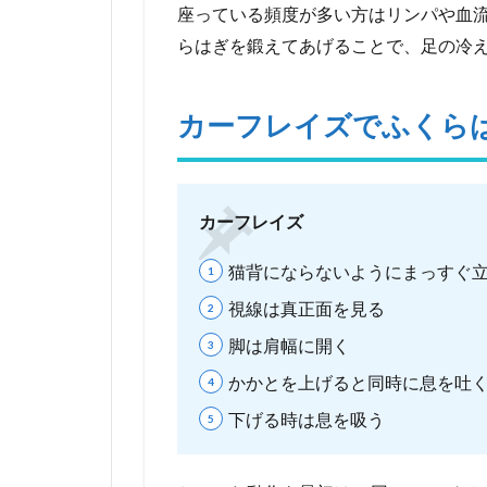
鍛
座っている頻度が多い方はリンパや血
え
らはぎを鍛えてあげることで、足の冷
る
5
カーフレイズでふくら
壁
を
使
っ
て
カーフレイズ
ふ
く
猫背にならないようにまっすぐ
ら
は
視線は真正面を見る
ぎ
脚は肩幅に開く
を
鍛
かかとを上げると同時に息を吐
え
る
下げる時は息を吸う