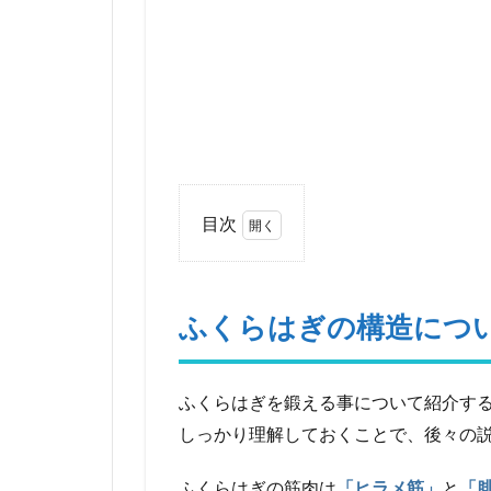
目次
1
ふ
く
ふくらはぎの構造につ
ら
は
ぎ
の
ふくらはぎを鍛える事について紹介す
構
しっかり理解しておくことで、後々の
造
に
ふくらはぎの筋肉は
「ヒラメ筋」
と
「
つ