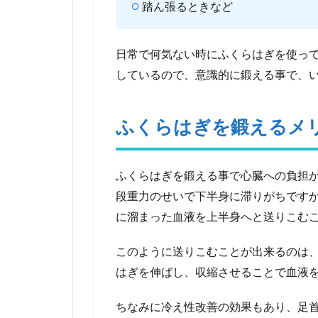
ふ
踏ん張るときなど
く
ら
は
日常で何気ない時にふくらはぎを使っ
ぎ
しているので、意識的に鍛える事で、
の
鍛
え
る
ふくらはぎを鍛えるメ
4
ダ
ふくらはぎを鍛える事で心臓への負担
ン
ベ
段重力のせいで下半身に滞りがちです
ル
に溜まった血液を上半身へと送りこむ
で
ふ
このように送りこむことが出来るのは
く
ら
はぎを伸ばし、収縮させることで血液
は
ぎ
ちなみに冷え性改善の効果もあり、足
の