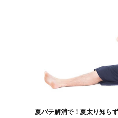
夏バテ解消で！夏太り知ら