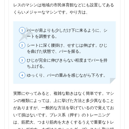
レスのマシンは地域の市民体育館などにも設置してある
すすめ
5選
くらいメジャーなマシンです。やり方は、
バーが肩よりも少しだけ下に来るように、シ
ートを調整する。
シートに深く腰掛け、せすじは伸ばす。ひじ
を曲げた状態で、バーを握る。
ひじが完全に伸びきらない程度までバーを持
ち上げる。
ゆっくり、バーの重みを感じながら下ろす。
実際にやってみると、複雑な動きはなく簡単です。マシ
ンの種類によっては、上に挙げた方法と多少異なること
がありますが、一般的な方法を挙げているので覚えてお
いて損はないです。プレス系（押す）のトレーニング
は、筋肥大、つまり筋肉を大きくするうえで重要なトレ