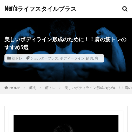
Men'sライフスタイルプラス
美しいボディライン形成のために！！肩の筋トレの
すすめ5選
筋トレ
ショルダープレス
,
ボディーライン
,
筋肉
,
肩
HOME
筋肉
筋トレ
美しいボディライン形成のために！！肩の