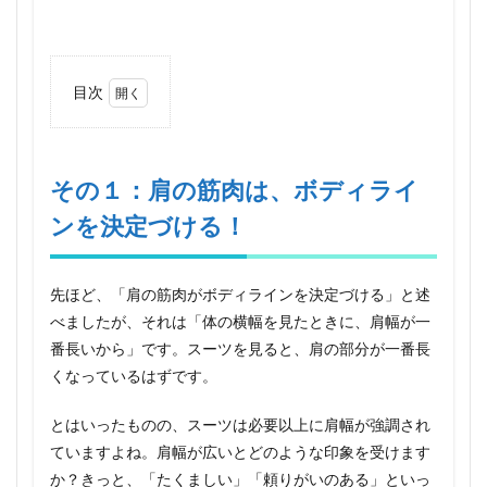
目次
1
その
１：
肩の
その１：肩の筋肉は、ボディライ
筋肉
ンを決定づける！
は、
ボデ
ィラ
イン
先ほど、「肩の筋肉がボディラインを決定づける」と述
を決
定づ
べましたが、それは「体の横幅を見たときに、肩幅が一
け
番長いから」です。スーツを見ると、肩の部分が一番長
る！
くなっているはずです。
2
その
とはいったものの、スーツは必要以上に肩幅が強調され
２：多
ていますよね。肩幅が広いとどのような印象を受けます
くのス
ポーツ
か？きっと、「たくましい」「頼りがいのある」といっ