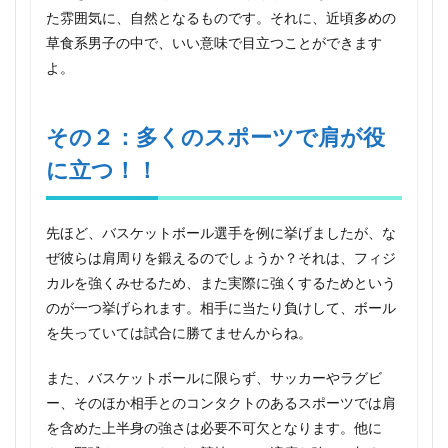
で肩が
た雰囲気に、自然となるものです。それに、近頃多めの
役に立
つ！！
草食系男子の中で、いい意味で目立つことができます
よ。
3
その
３：
ショ
その２：多くのスポーツで肩が役
ルダ
に立つ！！
ープ
レス
で筋
肥大
先ほど、バスケットボール選手を例に挙げましたが、な
を！
ぜ彼らは肩周りを鍛えるのでしょうか？それは、フィジ
4
カルを強くみせるため、また実際に強くするためという
その
４：
のが一つ挙げられます。相手に当たり負けして、ボール
バッ
を失っていては試合に勝てませんからね。
クプ
レス
また、バスケットボールに限らず、サッカーやラグビ
で、
筋肉
ー、そのほか相手とのコンタクトのあるスポーツでは肩
量ア
を含めた上半身の強さは必要不可欠となります。他に
ッ