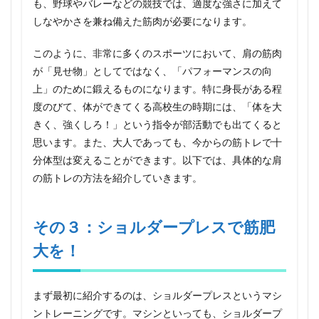
プ！
も、野球やバレーなどの競技では、適度な強さに加えて
しなやかさを兼ね備えた筋肉が必要になります。
5
その
５：
このように、非常に多くのスポーツにおいて、肩の筋肉
マシ
が「見せ物」としてではなく、「パフォーマンスの向
ンも
上」のために鍛えるものになります。特に身長がある程
バー
ベル
度のびて、体ができてくる高校生の時期には、「体を大
もな
きく、強くしろ！」という指令が部活動でも出てくると
けれ
ばダ
思います。また、大人であっても、今からの筋トレで十
ンベ
分体型は変えることができます。以下では、具体的な肩
ルプ
の筋トレの方法を紹介していきます。
レ
ス！
5.1
その３：ショルダープレスで筋肥
美しい
ボディ
大を！
ライン
形成の
ため
に！！
まず最初に紹介するのは、ショルダープレスというマシ
肩の筋
ントレーニングです。マシンといっても、ショルダープ
トレの