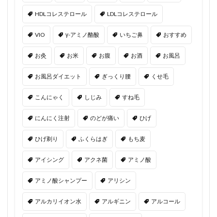
HDLコレステロール
LDLコレステロール
VIO
γ-アミノ酪酸
いちご鼻
おすすめ
お灸
お米
お腹
お酒
お風呂
お風呂ダイエット
ぎっくり腰
くせ毛
こんにゃく
しじみ
すね毛
にんにく注射
のどが痛い
ひげ
ひげ剃り
ふくらはぎ
もち麦
アイシング
アクネ菌
アミノ酸
アミノ酸シャンプー
アリシン
アルカリイオン水
アルギニン
アルコール