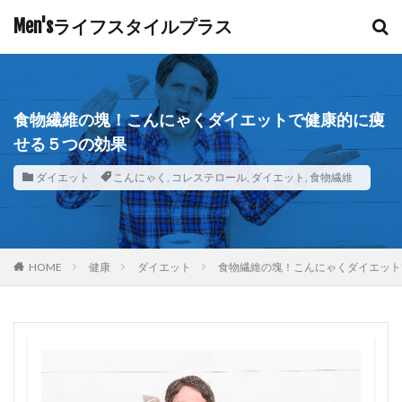
Men'sライフスタイルプラス
食物繊維の塊！こんにゃくダイエットで健康的に痩
せる５つの効果
ダイエット
こんにゃく
,
コレステロール
,
ダイエット
,
食物繊維
HOME
健康
ダイエット
食物繊維の塊！こんにゃくダイエット