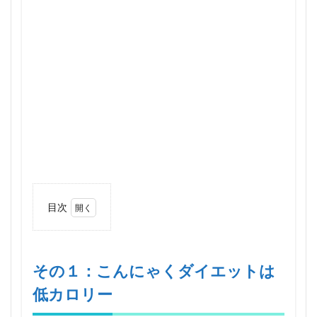
目次
1
その
１：
こん
その１：こんにゃくダイエットは
にゃ
低カロリー
くダ
イエ
ット