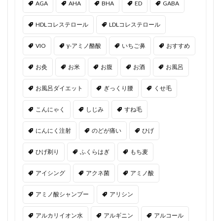
AGA
AHA
BHA
ED
GABA
HDLコレステロール
LDLコレステロール
VIO
γ-アミノ酪酸
いちご鼻
おすすめ
お灸
お米
お腹
お酒
お風呂
お風呂ダイエット
ぎっくり腰
くせ毛
こんにゃく
しじみ
すね毛
にんにく注射
のどが痛い
ひげ
ひげ剃り
ふくらはぎ
もち麦
アイシング
アクネ菌
アミノ酸
アミノ酸シャンプー
アリシン
アルカリイオン水
アルギニン
アルコール