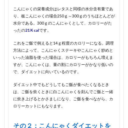
は低
こんにゃくの栄養成分はレタスと同様の水分含有量であ
カロ
リー
り、板こんにゃくの場合250ｇ～300ｇのうちほとんどが
水分である。300ｇのこんにゃくとして、カロリーがた
2
その
ったの
21Ｋcal
です。
２：
こん
これをご飯で例えると14ｇ程度のカロリーになる。調理
にゃ
方法によって、こんにゃくステーキやこんにゃく炒めと
くダ
イエ
いった油脂を使った場合は、カロリーがもちろん増えま
ット
すが、こんにゃくは、量の割にカロリーがかなり低いの
をす
ると
で、ダイエットに向いているのです。
便秘
解消
ダイエット中でもどうしてもご飯が食べたくなるとき
にな
は、ご飯を炊くときに白こんにゃくを刻んでご飯と一緒
る！
に炊き上げるとかさましになり、ご飯を食べながら、カ
3
ロリーカットにもなります。
その
３：
こん
にゃ
その２：こんにゃくダイエットを
くは