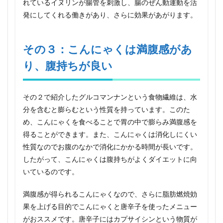
れているイヌリンが腸管を刺激し、腸のぜん動運動を活
果も
発にしてくれる働きがあり、さらに効果があがります。
ある
5.1
食物
その３：こんにゃくは満腹感があ
繊維
の
り、腹持ちが良い
塊！
こん
にゃ
くダ
その２で紹介したグルコマンナンという食物繊維は、水
イエ
分を含むと膨らむという性質を持っています。このた
ット
め、こんにゃくを食べることで胃の中で膨らみ満腹感を
で健
康的
得ることができます。また、こんにゃくは消化しにくい
に痩
性質なのでお腹のなかで消化にかかる時間が長いです。
せる
５つ
したがって、こんにゃくは腹持ちがよくダイエットに向
の効
いているのです。
果
満腹感が得られるこんにゃくなので、さらに脂肪燃焼効
果を上げる目的でこんにゃくと唐辛子を使ったメニュー
がおススメです。唐辛子にはカプサイシンという物質が