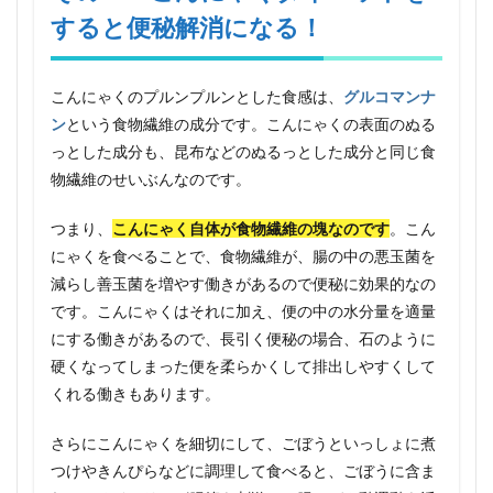
満腹
すると便秘解消になる！
感が
あ
り、
腹持
こんにゃくのプルンプルンとした食感は、
グルコマンナ
ちが
ン
という食物繊維の成分です。こんにゃくの表面のぬる
良い
っとした成分も、昆布などのぬるっとした成分と同じ食
4
物繊維のせいぶんなのです。
その
４：
つまり、
こんにゃく自体が食物繊維の塊なのです
。こん
生活
習慣
にゃくを食べることで、食物繊維が、腸の中の悪玉菌を
病の
減らし善玉菌を増やす働きがあるので便秘に効果的なの
予防
です。こんにゃくはそれに加え、便の中の水分量を適量
効果
も！
にする働きがあるので、長引く便秘の場合、石のように
5
硬くなってしまった便を柔らかくして排出しやすくして
その
くれる働きもあります。
５：
骨粗
さらにこんにゃくを細切にして、ごぼうといっしょに煮
鬆症
の予
つけやきんぴらなどに調理して食べると、ごぼうに含ま
防効