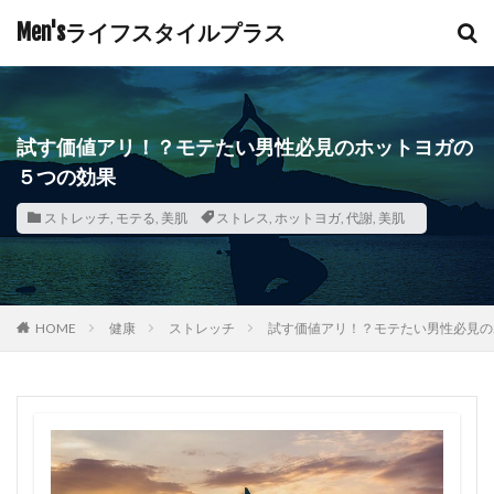
Men'sライフスタイルプラス
試す価値アリ！？モテたい男性必見のホットヨガの
５つの効果
ストレッチ
,
モテる
,
美肌
ストレス
,
ホットヨガ
,
代謝
,
美肌
HOME
健康
ストレッチ
試す価値アリ！？モテたい男性必見の