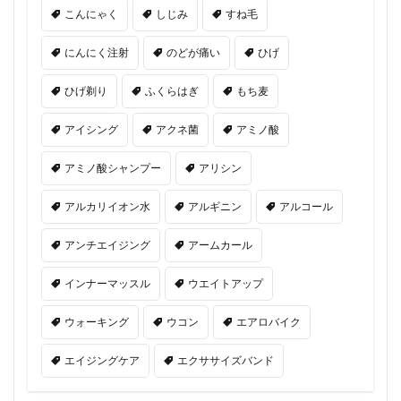
こんにゃく
しじみ
すね毛
にんにく注射
のどが痛い
ひげ
ひげ剃り
ふくらはぎ
もち麦
アイシング
アクネ菌
アミノ酸
アミノ酸シャンプー
アリシン
アルカリイオン水
アルギニン
アルコール
アンチエイジング
アームカール
インナーマッスル
ウエイトアップ
ウォーキング
ウコン
エアロバイク
エイジングケア
エクササイズバンド