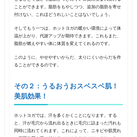
効
ことができます。脂肪をもやしつつ、追加の脂肪を寄せ
果！
付けない、これほどうれしいことはないでしょう。
3
その
そしてもう一つは、ホットヨガの暖かい環境によって体
３：
温が上がり、代謝アップが期待できます。これもまた、
ホッ
トヨ
脂肪が燃えやすい体に体質を変えてくれるのです。
ガで
むく
このように、やせやすいからだ、太りにくいからだを作
み解
消！
ることができるのです。
4
その
その２：うるおうおスベスベ肌！
４：
肩こ
美肌効果！
り、
腰痛
の改
善に
ホットヨガでは、汗を多くかくことになります。する
も！
と、汗が毛穴から流れ出るときに毛穴に詰まった汚れも
5
同時に流れてくれます。これによって、ニキビや肌荒れ
その