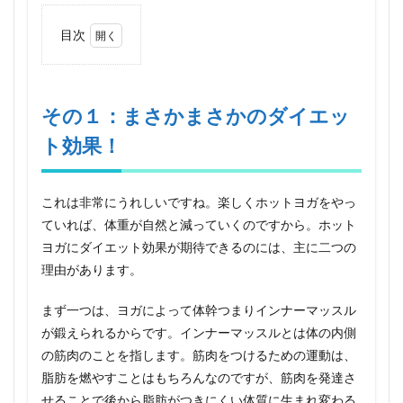
目次
1
その
１：
まさ
その１：まさかまさかのダイエッ
かま
ト効果！
さか
のダ
イエ
ット
これは非常にうれしいですね。楽しくホットヨガをやっ
効
果！
ていれば、体重が自然と減っていくのですから。ホット
ヨガにダイエット効果が期待できるのには、主に二つの
2
その
理由があります。
２：
うる
まず一つは、ヨガによって体幹つまりインナーマッスル
おう
が鍛えられるからです。インナーマッスルとは体の内側
おス
ベス
の筋肉のことを指します。筋肉をつけるための運動は、
ベ
脂肪を燃やすことはもちろんなのですが、筋肉を発達さ
肌！
美肌
せることで後から脂肪がつきにくい体質に生まれ変わる