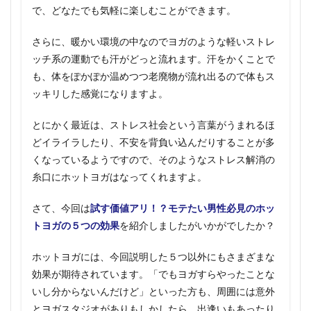
で、どなたでも気軽に楽しむことができます。
さらに、暖かい環境の中なのでヨガのような軽いストレ
ッチ系の運動でも汗がどっと流れます。汗をかくことで
も、体をぽかぽか温めつつ老廃物が流れ出るので体もス
ッキリした感覚になりますよ。
とにかく最近は、ストレス社会という言葉がうまれるほ
どイライラしたり、不安を背負い込んだりすることが多
くなっているようですので、そのようなストレス解消の
糸口にホットヨガはなってくれますよ。
さて、今回は
試す価値アリ！？モテたい男性必見のホッ
トヨガの５つの効果
を紹介しましたがいかがでしたか？
ホットヨガには、今回説明した５つ以外にもさまざまな
効果が期待されています。「でもヨガすらやったことな
いし分からないんだけど」といった方も、周囲には意外
とヨガスタジオがありもしかしたら、出逢いもあったり