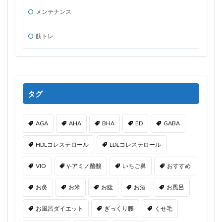
メンテナンス
筋トレ
タグ
AGA
AHA
BHA
ED
GABA
HDLコレステロール
LDLコレステロール
VIO
γ-アミノ酪酸
いちご鼻
おすすめ
お灸
お米
お腹
お酒
お風呂
お風呂ダイエット
ぎっくり腰
くせ毛