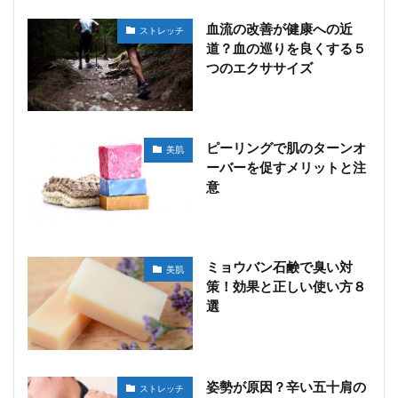
血流の改善が健康への近
ストレッチ
道？血の巡りを良くする５
つのエクササイズ
ピーリングで肌のターンオ
美肌
ーバーを促すメリットと注
意
ミョウバン石鹸で臭い対
美肌
策！効果と正しい使い方８
選
姿勢が原因？辛い五十肩の
ストレッチ