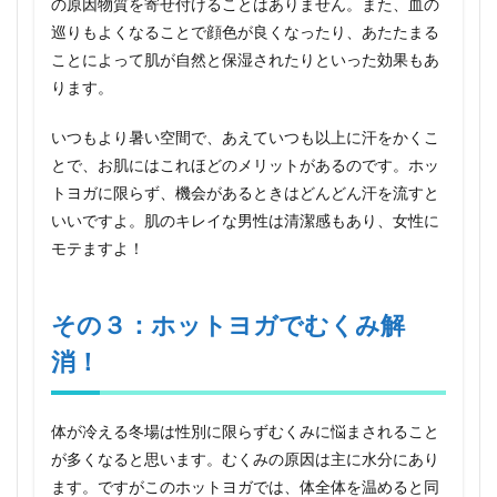
の原因物質を寄せ付けることはありません。また、血の
５：
とに
巡りもよくなることで顔色が良くなったり、あたたまる
かく
ことによって肌が自然と保湿されたりといった効果もあ
気持
ります。
ちい
い！
スト
いつもより暑い空間で、あえていつも以上に汗をかくこ
レス
とで、お肌にはこれほどのメリットがあるのです。ホッ
解
消！
トヨガに限らず、機会があるときはどんどん汗を流すと
いいですよ。肌のキレイな男性は清潔感もあり、女性に
5.1
試す価
モテますよ！
値ア
リ！？
モテた
その３：ホットヨガでむくみ解
い男性
必見の
消！
ホット
ヨガの
５つの
効果
体が冷える冬場は性別に限らずむくみに悩まされること
が多くなると思います。むくみの原因は主に水分にあり
ます。ですがこのホットヨガでは、体全体を温めると同