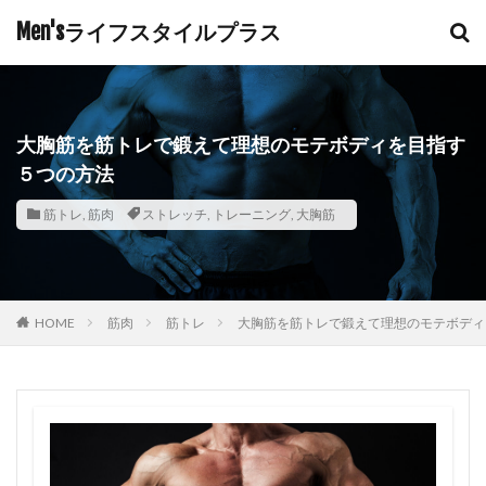
Men'sライフスタイルプラス
大胸筋を筋トレで鍛えて理想のモテボディを目指す
５つの方法
筋トレ
,
筋肉
ストレッチ
,
トレーニング
,
大胸筋
HOME
筋肉
筋トレ
大胸筋を筋トレで鍛えて理想のモテボディ