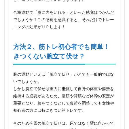
3
方法
合掌運動で「胸に力をいれる」といった感覚はつかんだ
３、
一風
でしょうか？この感覚を意識すると、それだけでトレー
変わ
ニングの効果がＵＰします！
った
筋ト
レ、
机の
方法２、筋トレ初心者でも簡単！
上の
きつくない腕立て伏せ？
本や
ファ
イル
で風
胸の運動といえば「腕立て伏せ」がとても一般的ではな
を起
こそ
いでしょうか。
う！
しかし腕立て伏せは重力に抵抗して自身の体重や姿勢を
4
維持する必要があるため、腹筋や背筋など体幹の安定が
方法
重要となり、膝をつくなどして負荷を調整しても女性や
４、
初心者の方には特にきつい筋トレです。
大胸
筋下
部を
そのため今回の腕立て伏せは、床ではなく壁に向かって
鍛え