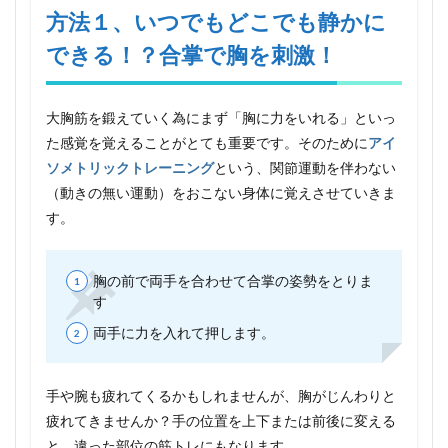
つでも
方法１、いつでもどこでも静かに
どこで
できる！？合掌で胸を刺激！
も静か
にでき
る！？
合掌で
大胸筋を鍛えていく為にまず「胸に力をいれる」といっ
胸を刺
激！
た感覚を覚えることがとても重要です。そのために
アイ
ソメトリックトレーニング
という、関節運動を伴わない
2
方法
（動きの無い運動）をおこない身体に覚えさせていきま
２、
す。
筋ト
レ初
心者
胸の前で両手を合わせて合掌の姿勢をとりま
でも
簡
す
単！
両手に力を入れて押します。
きつ
くな
い腕
立て
手や腕も疲れてくるかもしれませんが、胸がじんわりと
伏
疲れてきませんか？手の位置を上下または前後に変える
せ？
と、違った部位の筋トレにもなります。