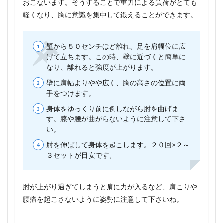
おこないます。そうすることで重力による負荷がとても
る、
軽くなり、胸に意識を集中して鍛えることができます。
椅子
を使
った
お手
壁から５０センチほど離れ、足を肩幅位に広
軽な
げて立ちます。この時、壁に近づくと簡単に
ディ
なり、離れると強度が上がります。
ップ
ス！
壁に肩幅よりやや広く、胸の高さの位置に両
5
手をつけます。
方法
身体をゆっくり前に倒しながら肘を曲げま
５、
す。膝や腰が曲がらないように注意して下さ
丸ま
い。
った
姿勢
肘を伸ばして身体を起こします。２０回×２～
に注
３セットが目安です。
意、
スト
レッ
チで
肘が上がり過ぎてしまうと肩に力が入るなど、肩こりや
より
腰痛を起こさないように姿勢に注意して下さいね。
胸を
美し
く！