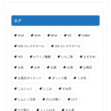
タグ
AGA
AHA
BHA
ED
GABA
HDLコレステロール
LDLコレステロール
VIO
γ-アミノ酪酸
いちご鼻
おすすめ
お灸
お米
お腹
お酒
お風呂
お風呂ダイエット
ぎっくり腰
くせ毛
こんにゃく
しじみ
すね毛
にんにく注射
のどが痛い
ひげ
ひげ剃り
ふくらはぎ
もち麦