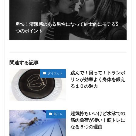
卑怯！清潔感のある男性になって紳士的にモテる5
つのポイント
関連する記事
跳んで！回って！トランポ
ダイエット
リンが効率よく身体を鍛え
る１０の魅力
超気持ちいいけど水泳での
筋トレ
筋肉負荷が凄い！筋トレに
なる５つの理由