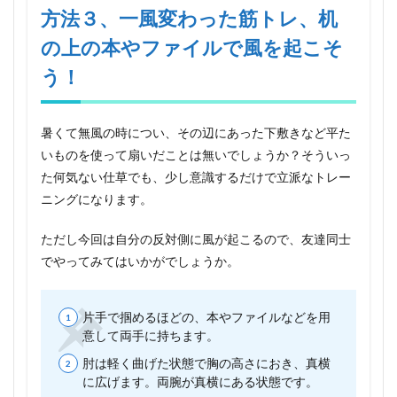
方法３、一風変わった筋トレ、机
5.1
大胸
の上の本やファイルで風を起こそ
筋を
う！
筋ト
レで
鍛え
て理
暑くて無風の時につい、その辺にあった下敷きなど平た
想の
モテ
いものを使って扇いだことは無いでしょうか？そういっ
ボデ
た何気ない仕草でも、少し意識するだけで立派なトレー
ィを
ニングになります。
目指
す５
つの
ただし今回は自分の反対側に風が起こるので、友達同士
方法
でやってみてはいかがでしょうか。
片手で掴めるほどの、本やファイルなどを用
意して両手に持ちます。
肘は軽く曲げた状態で胸の高さにおき、真横
に広げます。両腕が真横にある状態です。