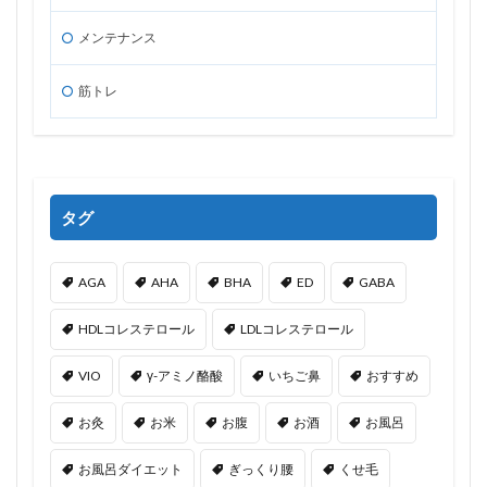
メンテナンス
筋トレ
タグ
AGA
AHA
BHA
ED
GABA
HDLコレステロール
LDLコレステロール
VIO
γ-アミノ酪酸
いちご鼻
おすすめ
お灸
お米
お腹
お酒
お風呂
お風呂ダイエット
ぎっくり腰
くせ毛