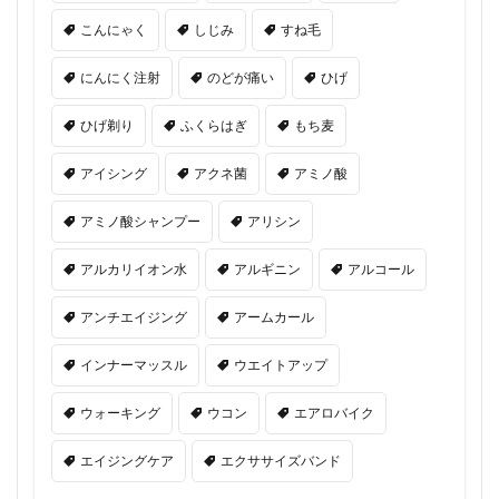
こんにゃく
しじみ
すね毛
にんにく注射
のどが痛い
ひげ
ひげ剃り
ふくらはぎ
もち麦
アイシング
アクネ菌
アミノ酸
アミノ酸シャンプー
アリシン
アルカリイオン水
アルギニン
アルコール
アンチエイジング
アームカール
インナーマッスル
ウエイトアップ
ウォーキング
ウコン
エアロバイク
エイジングケア
エクササイズバンド