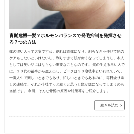
青髭危機一髪？ホルモンバランスで発毛抑制を発揮させ
る７つの方法
髭の濃い人って大変ですね。剃れば青髭になり、剃らなきゃ伸びて髭の
ケアもしないといけないし、剃りすぎて肌が赤くなってしまうし、本人
としては笑い話にはならない重要なことなのです。 髭の生える早い人で
は、１０代の後半から生え出し、ピークは３０歳後半といわれていて、
一番人生で楽しいときでもあり、忙しいときでもあるのに、毎日繰り返
しの連続で、それが今後ずっと続くと思うと髭が嫌になってしまうのも
当然です。 今回、そんな青髭の原因や対策等をご紹介します。
続きを読む