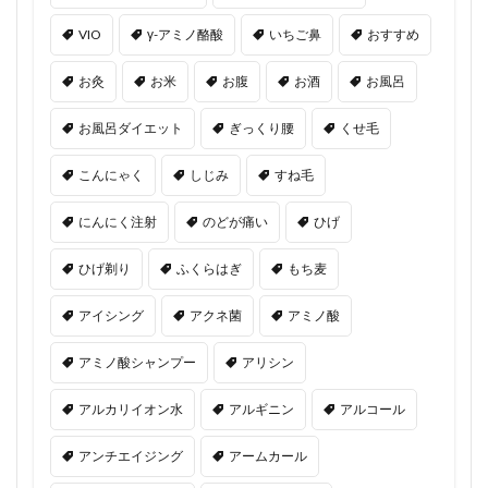
VIO
γ-アミノ酪酸
いちご鼻
おすすめ
お灸
お米
お腹
お酒
お風呂
お風呂ダイエット
ぎっくり腰
くせ毛
こんにゃく
しじみ
すね毛
にんにく注射
のどが痛い
ひげ
ひげ剃り
ふくらはぎ
もち麦
アイシング
アクネ菌
アミノ酸
アミノ酸シャンプー
アリシン
アルカリイオン水
アルギニン
アルコール
アンチエイジング
アームカール