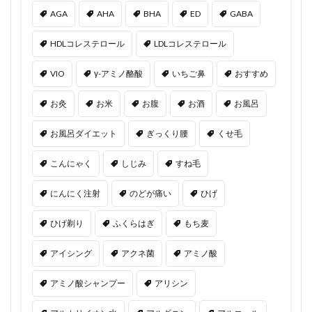
AGA
AHA
BHA
ED
GABA
HDLコレステロール
LDLコレステロール
VIO
γ-アミノ酪酸
いちご鼻
おすすめ
お灸
お米
お腹
お酒
お風呂
お風呂ダイエット
ぎっくり腰
くせ毛
こんにゃく
しじみ
すね毛
にんにく注射
のどが痛い
ひげ
ひげ剃り
ふくらはぎ
もち麦
アイシング
アクネ菌
アミノ酸
アミノ酸シャンプー
アリシン