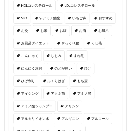
HDLコレステロール
LDLコレステロール
VIO
γ-アミノ酪酸
いちご鼻
おすすめ
お灸
お米
お腹
お酒
お風呂
お風呂ダイエット
ぎっくり腰
くせ毛
こんにゃく
しじみ
すね毛
にんにく注射
のどが痛い
ひげ
ひげ剃り
ふくらはぎ
もち麦
アイシング
アクネ菌
アミノ酸
アミノ酸シャンプー
アリシン
アルカリイオン水
アルギニン
アルコール