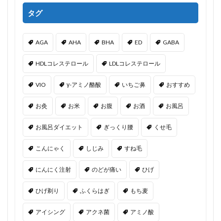
タグ
AGA
AHA
BHA
ED
GABA
HDLコレステロール
LDLコレステロール
VIO
γ-アミノ酪酸
いちご鼻
おすすめ
お灸
お米
お腹
お酒
お風呂
お風呂ダイエット
ぎっくり腰
くせ毛
こんにゃく
しじみ
すね毛
にんにく注射
のどが痛い
ひげ
ひげ剃り
ふくらはぎ
もち麦
アイシング
アクネ菌
アミノ酸