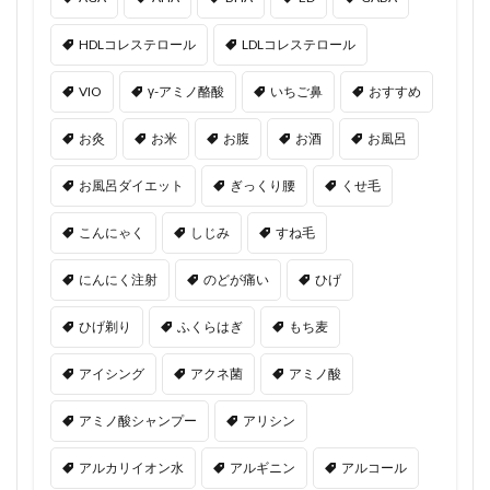
HDLコレステロール
LDLコレステロール
VIO
γ-アミノ酪酸
いちご鼻
おすすめ
お灸
お米
お腹
お酒
お風呂
お風呂ダイエット
ぎっくり腰
くせ毛
こんにゃく
しじみ
すね毛
にんにく注射
のどが痛い
ひげ
ひげ剃り
ふくらはぎ
もち麦
アイシング
アクネ菌
アミノ酸
アミノ酸シャンプー
アリシン
アルカリイオン水
アルギニン
アルコール