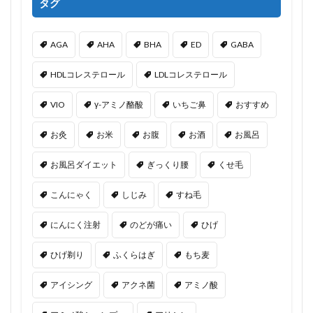
タグ
AGA
AHA
BHA
ED
GABA
HDLコレステロール
LDLコレステロール
VIO
γ-アミノ酪酸
いちご鼻
おすすめ
お灸
お米
お腹
お酒
お風呂
お風呂ダイエット
ぎっくり腰
くせ毛
こんにゃく
しじみ
すね毛
にんにく注射
のどが痛い
ひげ
ひげ剃り
ふくらはぎ
もち麦
アイシング
アクネ菌
アミノ酸