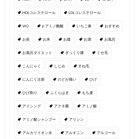
HDLコレステロール
LDLコレステロール
VIO
γ-アミノ酪酸
いちご鼻
おすすめ
お灸
お米
お腹
お酒
お風呂
お風呂ダイエット
ぎっくり腰
くせ毛
こんにゃく
しじみ
すね毛
にんにく注射
のどが痛い
ひげ
ひげ剃り
ふくらはぎ
もち麦
アイシング
アクネ菌
アミノ酸
アミノ酸シャンプー
アリシン
アルカリイオン水
アルギニン
アルコール