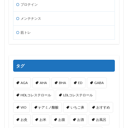
プロテイン
メンテナンス
筋トレ
タグ
AGA
AHA
BHA
ED
GABA
HDLコレステロール
LDLコレステロール
VIO
γ-アミノ酪酸
いちご鼻
おすすめ
お灸
お米
お腹
お酒
お風呂