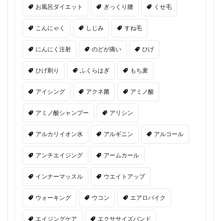
お風呂ダイエット
ぎっくり腰
くせ毛
こんにゃく
しじみ
すね毛
にんにく注射
のどが痛い
ひげ
ひげ剃り
ふくらはぎ
もち麦
アイシング
アクネ菌
アミノ酸
アミノ酸シャンプー
アリシン
アルカリイオン水
アルギニン
アルコール
アンチエイジング
アームカール
インナーマッスル
ウエイトアップ
ウォーキング
ウコン
エアロバイク
エイジングケア
エクササイズバンド