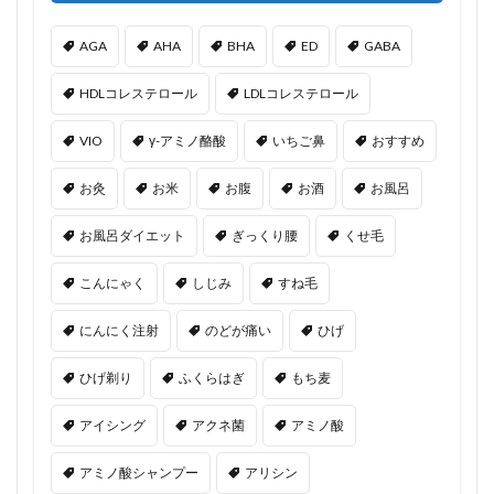
AGA
AHA
BHA
ED
GABA
HDLコレステロール
LDLコレステロール
VIO
γ-アミノ酪酸
いちご鼻
おすすめ
お灸
お米
お腹
お酒
お風呂
お風呂ダイエット
ぎっくり腰
くせ毛
こんにゃく
しじみ
すね毛
にんにく注射
のどが痛い
ひげ
ひげ剃り
ふくらはぎ
もち麦
アイシング
アクネ菌
アミノ酸
アミノ酸シャンプー
アリシン