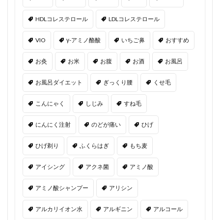
HDLコレステロール
LDLコレステロール
VIO
γ-アミノ酪酸
いちご鼻
おすすめ
お灸
お米
お腹
お酒
お風呂
お風呂ダイエット
ぎっくり腰
くせ毛
こんにゃく
しじみ
すね毛
にんにく注射
のどが痛い
ひげ
ひげ剃り
ふくらはぎ
もち麦
アイシング
アクネ菌
アミノ酸
アミノ酸シャンプー
アリシン
アルカリイオン水
アルギニン
アルコール