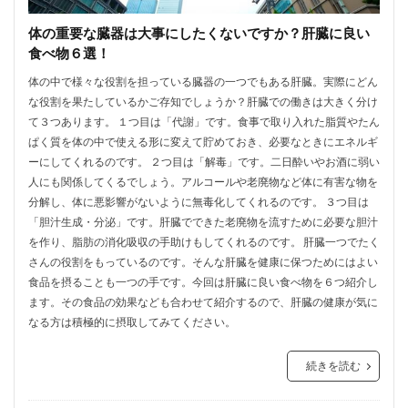
体の重要な臓器は大事にしたくないですか？肝臓に良い
食べ物６選！
体の中で様々な役割を担っている臓器の一つでもある肝臓。実際にどん
な役割を果たしているかご存知でしょうか？肝臓での働きは大きく分け
て３つあります。 １つ目は「代謝」です。食事で取り入れた脂質やたん
ぱく質を体の中で使える形に変えて貯めておき、必要なときにエネルギ
ーにしてくれるのです。 ２つ目は「解毒」です。二日酔いやお酒に弱い
人にも関係してくるでしょう。アルコールや老廃物など体に有害な物を
分解し、体に悪影響がないように無毒化してくれるのです。 ３つ目は
「胆汁生成・分泌」です。肝臓でできた老廃物を流すために必要な胆汁
を作り、脂肪の消化吸収の手助けもしてくれるのです。 肝臓一つでたく
さんの役割をもっているのです。そんな肝臓を健康に保つためにはよい
食品を摂ることも一つの手です。今回は肝臓に良い食べ物を６つ紹介し
ます。その食品の効果なども合わせて紹介するので、肝臓の健康が気に
なる方は積極的に摂取してみてください。
続きを読む