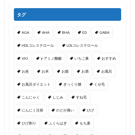
タグ
AGA
AHA
BHA
ED
GABA
HDLコレステロール
LDLコレステロール
VIO
γ-アミノ酪酸
いちご鼻
おすすめ
お灸
お米
お腹
お酒
お風呂
お風呂ダイエット
ぎっくり腰
くせ毛
こんにゃく
しじみ
すね毛
にんにく注射
のどが痛い
ひげ
ひげ剃り
ふくらはぎ
もち麦