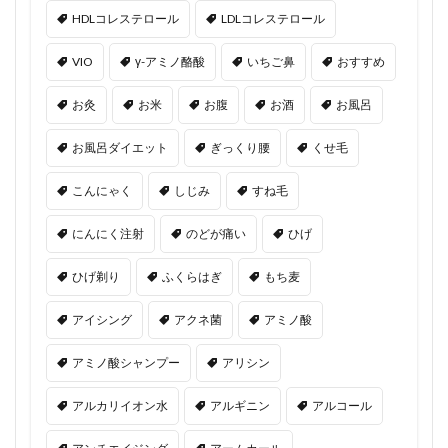
HDLコレステロール
LDLコレステロール
VIO
γ-アミノ酪酸
いちご鼻
おすすめ
お灸
お米
お腹
お酒
お風呂
お風呂ダイエット
ぎっくり腰
くせ毛
こんにゃく
しじみ
すね毛
にんにく注射
のどが痛い
ひげ
ひげ剃り
ふくらはぎ
もち麦
アイシング
アクネ菌
アミノ酸
アミノ酸シャンプー
アリシン
アルカリイオン水
アルギニン
アルコール